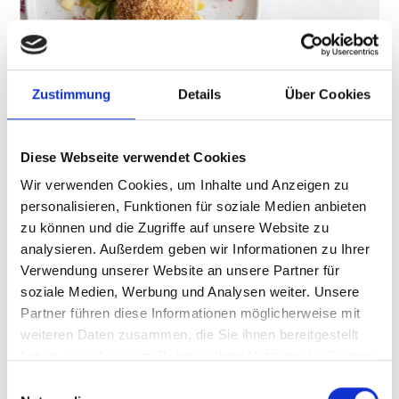
Zustimmung
Details
Über Cookies
MARILLENKNÖDEL
Diese Webseite verwendet Cookies
Butter mit Staubzucker schaumig rühren. Topfen
Wir verwenden Cookies, um Inhalte und Anzeigen zu
dazugeben, Eidotter und Ei nach und nach
personalisieren, Funktionen für soziale Medien anbieten
untermengen. Vanillezucker, Zitronenschale,
zu können und die Zugriffe auf unsere Website zu
Rum, Salz und das ...
analysieren. Außerdem geben wir Informationen zu Ihrer
Mehr erfahren
Verwendung unserer Website an unsere Partner für
soziale Medien, Werbung und Analysen weiter. Unsere
Partner führen diese Informationen möglicherweise mit
weiteren Daten zusammen, die Sie ihnen bereitgestellt
haben oder die sie im Rahmen Ihrer Nutzung der Dienste
gesammelt haben.
Einwilligungsauswahl