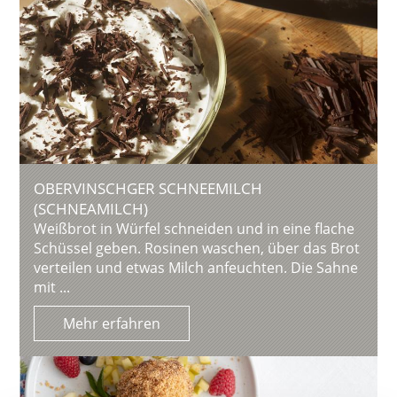
OBERVINSCHGER SCHNEEMILCH
(SCHNEAMILCH)
Weißbrot in Würfel schneiden und in eine flache
Schüssel geben. Rosinen waschen, über das Brot
verteilen und etwas Milch anfeuchten. Die Sahne
mit ...
Mehr erfahren