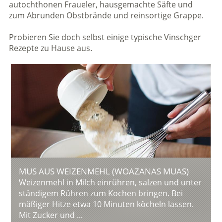
autochthonen Fraueler, hausgemachte Säfte und
zum Abrunden Obstbrände und reinsortige Grappe.
Probieren Sie doch selbst einige typische Vinschger
Rezepte zu Hause aus.
MUS AUS WEIZENMEHL (WOAZANAS MUAS)
Weizenmehl in Milch einrühren, salzen und unter
ständigem Rühren zum Kochen bringen. Bei
mäßiger Hitze etwa 10 Minuten köcheln lassen.
Mit Zucker und ...