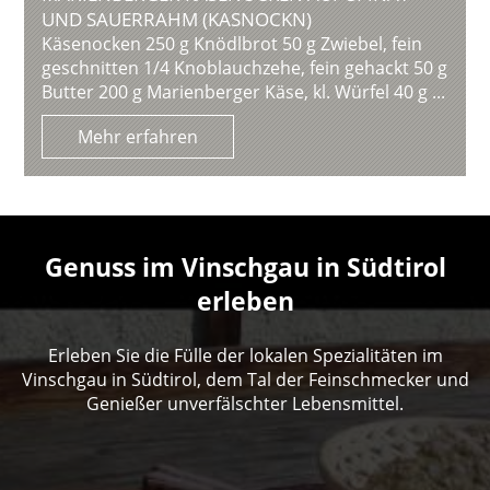
UND SAUERRAHM (KASNOCKN)
Käsenocken 250 g Knödlbrot 50 g Zwiebel, fein
geschnitten 1/4 Knoblauchzehe, fein gehackt 50 g
Butter 200 g Marienberger Käse, kl. Würfel 40 g ...
Mehr erfahren
Genuss im Vinschgau in Südtirol
erleben
Erleben Sie die Fülle der lokalen Spezialitäten im
Vinschgau in Südtirol, dem Tal der Feinschmecker und
Genießer unverfälschter Lebensmittel.