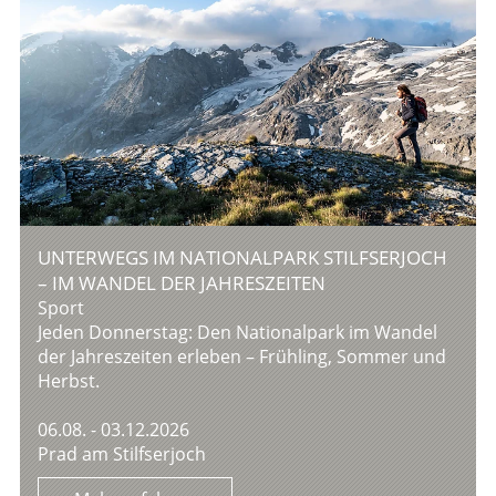
UNTERWEGS IM NATIONALPARK STILFSERJOCH
– IM WANDEL DER JAHRESZEITEN
Sport
Jeden Donnerstag: Den Nationalpark im Wandel
der Jahreszeiten erleben – Frühling, Sommer und
Herbst.
06.08. - 03.12.2026
Prad am Stilfserjoch