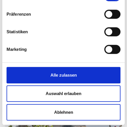
Präferenzen
Statistiken
KULTURHISTORISCHE HÖFEWANDERUNG -
Marketing
FINAIL, RAFFEIN, TISEN
Sport
29.07. - 07.10.2026
Schnals
Alle zulassen
Mehr erfahren
Auswahl erlauben
Ablehnen