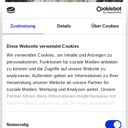
MARMOR ERLEBNISTOUR: DIE VINSCHGER
Zustimmung
Details
Über Cookies
HERBST-PERSPEKTIVE
Wanderungen/Ausflüge
Diese Webseite verwendet Cookies
09.09. - 04.11.2026
Laas
Wir verwenden Cookies, um Inhalte und Anzeigen zu
personalisieren, Funktionen für soziale Medien anbieten
Mehr erfahren
zu können und die Zugriffe auf unsere Website zu
analysieren. Außerdem geben wir Informationen zu Ihrer
Verwendung unserer Website an unsere Partner für
soziale Medien, Werbung und Analysen weiter. Unsere
Partner führen diese Informationen möglicherweise mit
weiteren Daten zusammen, die Sie ihnen bereitgestellt
haben oder die sie im Rahmen Ihrer Nutzung der Dienste
gesammelt haben.
Einwilligungsauswahl
Notwendig