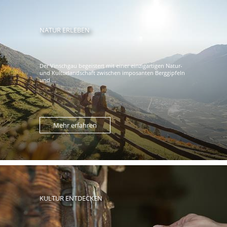
NATUR ERLEBEN
Der Vinschgau begeistert mit einer einzigartigen Natur-
und Kulturlandschaft zwischen imposanten Berggipfeln
und ...
Mehr erfahren
KULTUR ENTDECKEN