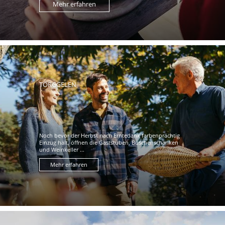
Mehr erfahren
TÖRGGELEN
Noch bevor der Herbst nach Erntedank farbenprächtig
Einzug hält, öffnen die Gaststuben, Buschenschänken
und Weinkeller ...
Mehr erfahren