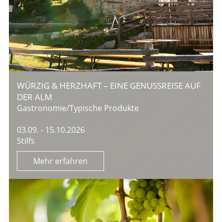
WÜRZIG & HERZHAFT – EINE GENUSSREISE AUF
DER ALM
Gastronomie/Typische Produkte
03.09. - 15.10.2026
Stilfs
Mehr erfahren