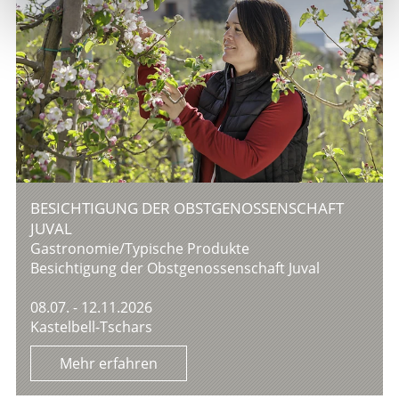
BESICHTIGUNG DER OBSTGENOSSENSCHAFT
JUVAL
Gastronomie/Typische Produkte
Besichtigung der Obstgenossenschaft Juval
08.07. - 12.11.2026
Kastelbell-Tschars
Mehr erfahren