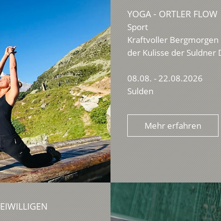
YOGA - ORTLER FLOW
Sport
Kraftvoller Bergmorgen
der Kulisse der Suldner 
08.08. - 22.08.2026
Sulden
Mehr erfahren
EIWILLIGEN