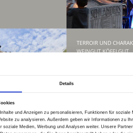
TERROIR UND CHARA
WEINGUT KÖFELGUT
Verkostung
Terroir und Charakter:
24.07. - 13.11.2026
Details
Kastelbell-Tschars
Cookies
Mehr erfahren
nhalte und Anzeigen zu personalisieren, Funktionen für soziale
Website zu analysieren. Außerdem geben wir Informationen zu I
r soziale Medien, Werbung und Analysen weiter. Unsere Partner