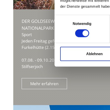
möglicherweise mit weiteren
der Dienste gesammelt habe
Einwilligungsauswahl
DER GOLDSEEWEG – GEFÜHRTE ERLEBNI
Notwendig
NATIONALPARK STILFSERJOCH
Sport
Jeden Freitag geführte Wanderung vom Stilfse
Furkelhütte (2.153m) oder von der Furkelhütte
Ablehnen
07.08. - 09.10.2026
Stilfserjoch
Mehr erfahren