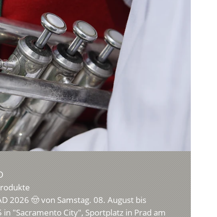
D
Produkte
 2026 🤠 von Samstag. 08. August bis
 in "Sacramento City", Sportplatz in Prad am