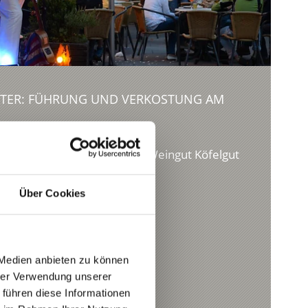
KTER: FÜHRUNG UND VERKOSTUNG AM
 Führung und Verkostung am Weingut Köfelgut
Über Cookies
 Medien anbieten zu können
hrer Verwendung unserer
 führen diese Informationen