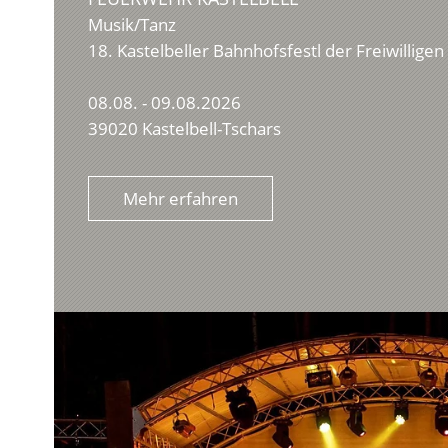
Musik/Tanz
18. Kastelbeller Bahnhofsfestl der Freiwillige
08.08. - 09.08.2026
39020 Kastelbell-Tschars
Mehr erfahren