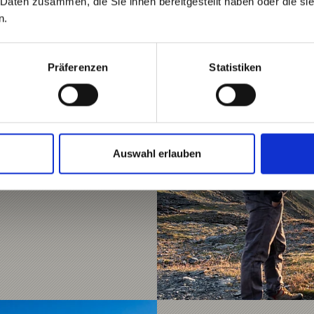
 Daten zusammen, die Sie ihnen bereitgestellt haben oder die s
n.
SWANDERUNG IM
Präferenzen
Statistiken
rjoch (2.758m) zur
 zum Stilfserjoch hoch.
Auswahl erlauben