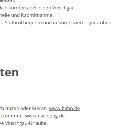
nießen.
dich komfortabel in den Vinschgau.
bteile und Radmitnahme.
anz Südtirol bequem und unkompliziert – ganz ohne
iten
nach Bozen oder Meran.
www.bahn.de
anzukommen.
www.nachtzug.de
e Vinschgau-Urlaube.