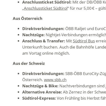
Anschlussticket Südtirol:
Mit der DB/ÖBB Ko
„
Anschlussticket Südtirol
“ für nur 5,00 € – gül
Aus Österreich
Direktverbindungen:
ÖBB Railjet und EuroC
Nachtzüge:
Nightjet-Verbindungen ermöglic
Anschluss & Transfer:
Mit
Südtirol Bus
erreic
Unterkunft buchen. Auch die Bahnhöfe Lande
am Vortag online möglich.
Aus der Schweiz
Direktverbindungen:
SBB-ÖBB EuroCity-Züge
Österreich.
www.sbb.ch
Nachtzüge & Bike:
Nachtverbindungen sind 
Alternative Anreise:
Ab Zernez in der Schwe
Südtirol-Express:
Von Frühling bis Herbst f