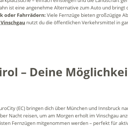
Parkplatzsuche – einfach einsteigen und die Landschaft ge
Bahn ist eine angenehme Alternative zum Auto und bringt 
ck oder Fahrrädern:
Viele Fernzüge bieten großzügige A
s Vinschgau
nutzt du die öffentlichen Verkehrsmittel in g
rol – Deine Möglichke
 EuroCity (EC) bringen dich über München und Innsbruck 
über Nacht reisen, um am Morgen erholt im Vinschgau 
sten Fernzügen mitgenommen werden – perfekt für aktiv