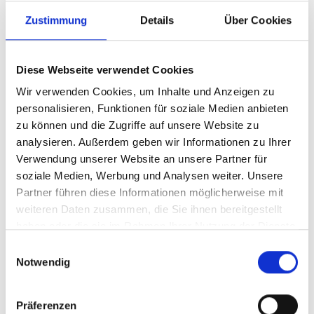
Naturwunder?
Zustimmung
Details
Über Cookies
Die Apfelblüte im Vinschgau ist jedes Jahr ein
spektakuläres Ereignis. Doch wann genau die ersten
Knospen aufbrechen, hängt vom Wetterverlauf ab.
Diese Webseite verwendet Cookies
War der Winter kalt und trocken, beginnt die
Blütezeit später, bei einem milden und feuchten
Wir verwenden Cookies, um Inhalte und Anzeigen zu
Winter dagegen früher. Insbesondere warme
personalisieren, Funktionen für soziale Medien anbieten
Temperaturen im Frühling beschleunigen das
zu können und die Zugriffe auf unsere Website zu
Erblühen der Apfelbäume. In der Regel verwandelt
analysieren. Außerdem geben wir Informationen zu Ihrer
sich der Vinschgau zwischen Anfang und Mitte April
Verwendung unserer Website an unsere Partner für
in ein leuchtendes Blütenmeer.
soziale Medien, Werbung und Analysen weiter. Unsere
Partner führen diese Informationen möglicherweise mit
Die schönsten Orte, um die Apfelblüte in Südtirol
weiteren Daten zusammen, die Sie ihnen bereitgestellt
zu erleben
Im Vinschgau zeigt sich die Apfelblüte überall in ihrer
haben oder die sie im Rahmen Ihrer Nutzung der Dienste
vollen Pracht. Besonders beeindruckende Ausblicke
gesammelt haben.
Einwilligungsauswahl
genießt ihr auf den traditionellen Waalwegen. Diese
Notwendig
historischen Bewässerungspfade führen entlang der
Berghänge und bieten eine perfekte Kulisse für das
weiß-rosa Blütenspektakel. Auch entlang der
Präferenzen