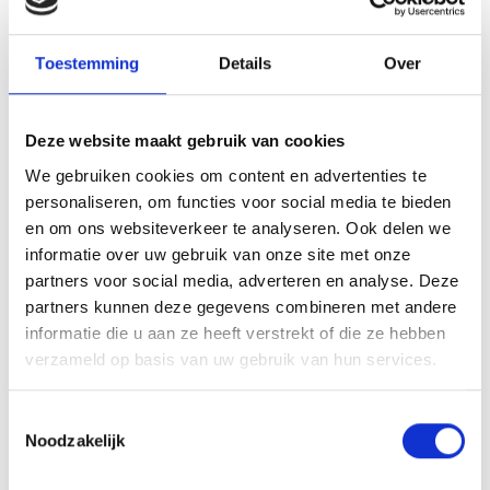
Toestemming
Details
Over
Wetenswaardigheden over de
appelbloesem
Deze website maakt gebruik van cookies
We gebruiken cookies om content en advertenties te
Appelbloesem in de Vinschgau: wanneer begint dit
personaliseren, om functies voor social media te bieden
natuurwonder?
en om ons websiteverkeer te analyseren. Ook delen we
De appelbloesem in de Vinschgau is elk jaar een
informatie over uw gebruik van onze site met onze
spectaculair evenement. Wanneer de eerste
partners voor social media, adverteren en analyse. Deze
knoppen echter opengaan, hangt af van het weer.
partners kunnen deze gegevens combineren met andere
Was de winter koud en droog, dan begint de
bloeiperiode later; bij een milde en vochtige winter
informatie die u aan ze heeft verstrekt of die ze hebben
juist eerder. Vooral warme temperaturen in het
verzameld op basis van uw gebruik van hun services.
voorjaar versnellen de bloei van de appelbomen.
Meestal verandert de Vinschgau tussen begin en
Toestemmingsselectie
midden april in een stralende bloemenzee.
Noodzakelijk
De mooiste plekken om de appelbloesem in Zuid-