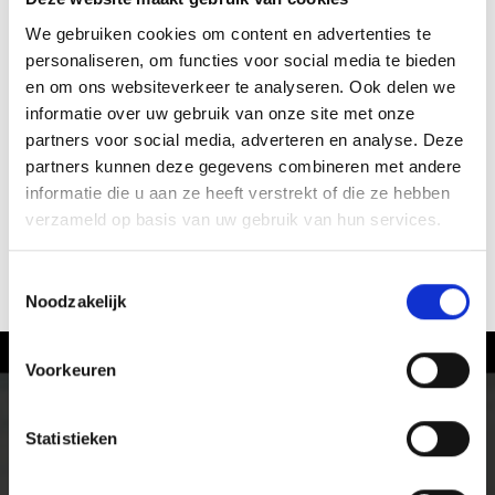
We gebruiken cookies om content en advertenties te
personaliseren, om functies voor social media te bieden
en om ons websiteverkeer te analyseren. Ook delen we
informatie over uw gebruik van onze site met onze
partners voor social media, adverteren en analyse. Deze
partners kunnen deze gegevens combineren met andere
informatie die u aan ze heeft verstrekt of die ze hebben
verzameld op basis van uw gebruik van hun services.
Toestemmingsselectie
ACTUELE INFORMATIE
Noodzakelijk
Voorkeuren
Fietsen in het Vinschgau
Op de racefiets of de mountainbike, over almen en
Statistieken
panoramaroutes, in het hooggebergte en over single
trails terug naar het dal. Natuur en cultuur kun je in