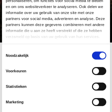
personaliseren, om functies voor social media te bieden
en om ons websiteverkeer te analyseren. Ook delen we
informatie over uw gebruik van onze site met onze
partners voor social media, adverteren en analyse. Deze
Meer weten
partners kunnen deze gegevens combineren met andere
informatie die u aan ze heeft verstrekt of die ze hebben
verzameld op basis van uw gebruik van hun services.
Toestemmingsselectie
Ontdek geschikte culturele
Noodzakelijk
evenementen in het Vinschgau
vallei
Voorkeuren
Statistieken
Events suchen
0
Veranstaltungen
Marketing
gefunden