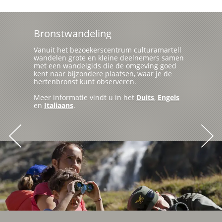
Bronstwandeling
Vanuit het bezoekerscentrum culturamartell
wandelen grote en kleine deelnemers samen
met een wandelgids die de omgeving goed
kent naar bijzondere plaatsen, waar je de
hertenbronst kunt observeren.
Meer informatie vindt u in het
Duits
,
Engels
en
Italiaans
.