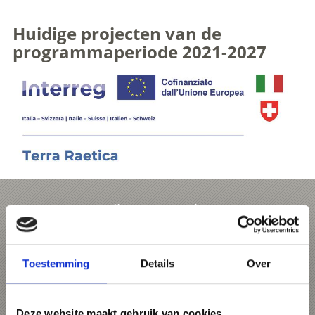
Huidige projecten van de
programmaperiode 2021-2027
VI_01 nordic³ - Interactieve
langlaufkaart Terra Raetica
Looptijd van het project: 01.01.2026 -
30.06.2026
Toestemming
Details
Over
Totale kosten: 11.887,87 € - EU-middelen:
11.887,87 €
Deze website maakt gebruik van cookies