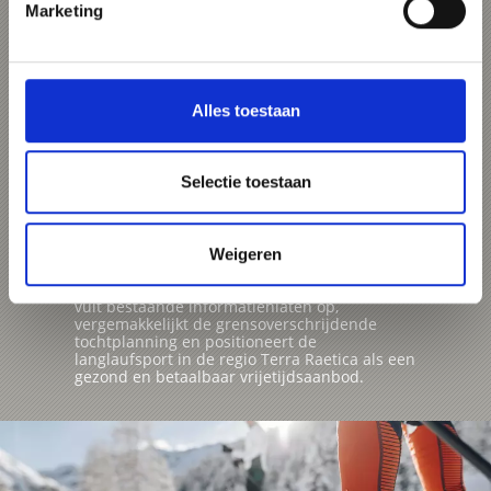
Marketing
grensoverschrijdende
zichtbaarheid in de langlaufsport
Looptijd van het project: 15.05.2026 -
30.12.2026
Alles toestaan
Totale kosten: 51.598,68 € - EU-middelen:
51.598,68 €
Selectie toestaan
Het project vergroot de digitale zichtbaarheid
van het langlaufnetwerk nordic³ in het
drielandenpunt (IT-A-CH). Door de installatie
van live-webcams in vijf van de in totaal acht
langlaufgebieden krijgen wintersporters en
Weigeren
gezinnen betrouwbare realtime-informatie
over de sneeuw- en loipeomstandigheden. Dit
vult bestaande informatiehiaten op,
vergemakkelijkt de grensoverschrijdende
tochtplanning en positioneert de
langlaufsport in de regio Terra Raetica als een
gezond en betaalbaar vrijetijdsaanbod.