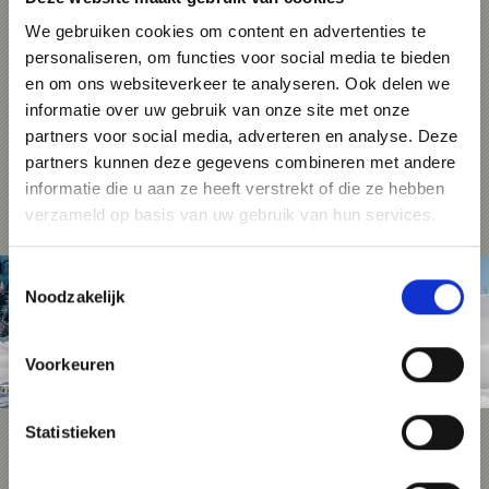
In het kader van het project wordt een
centraal, interactief platform ontwikkeld dat
We gebruiken cookies om content en advertenties te
het volledige netwerk van langlaufloipes
overzichtelijk weergeeft op een uniforme
personaliseren, om functies voor social media te bieden
kaart. Naast informatie over de status,
en om ons websiteverkeer te analyseren. Ook delen we
preparatie, techniek, moeilijkheidsgraad,
looprichting en instappunten worden ook
informatie over uw gebruik van onze site met onze
aanvullende diensten zoals verhuurstations,
partners voor social media, adverteren en analyse. Deze
horeca en accommodaties geïntegreerd. De
status van de loipes kan in realtime worden
partners kunnen deze gegevens combineren met andere
bijgewerkt door loipeskiërs via een app, via
informatie die u aan ze heeft verstrekt of die ze hebben
een centrale backend of door geautoriseerde
partners.
verzameld op basis van uw gebruik van hun services.
Toestemmingsselectie
Noodzakelijk
Voorkeuren
Statistieken
nordic³ in de regio Terra Raetica –
Webcams voor