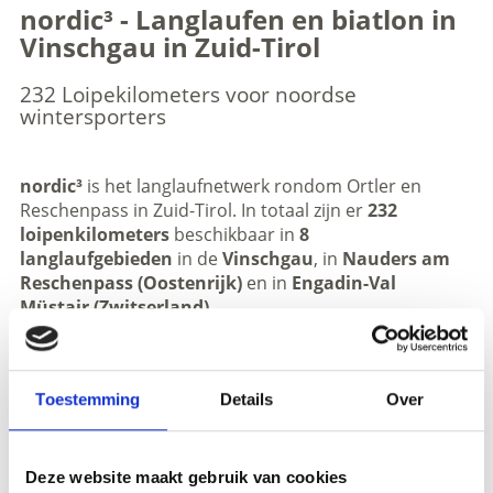
nordic³ - Langlaufen en biatlon in
Vinschgau in Zuid-Tirol
232 Loipekilometers voor noordse
wintersporters
nordic³
is het langlaufnetwerk rondom Ortler en
Reschenpass in Zuid-Tirol. In totaal zijn er
232
loipenkilometers
beschikbaar in
8
langlaufgebieden
in de
Vinschgau
, in
Nauders am
Reschenpass (Oostenrijk)
en in
Engadin-Val
Müstair (Zwitserland)
.
OFFICIAL WEBSITE
Toestemming
Details
Over
Deze website maakt gebruik van cookies