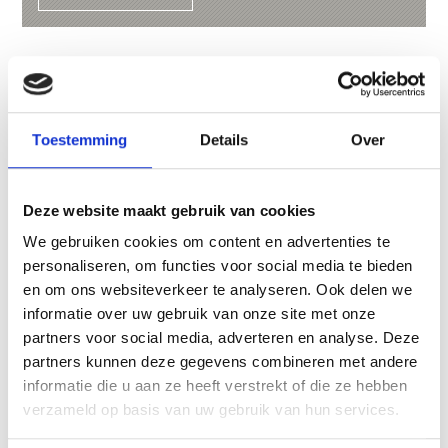
Toestemming
Details
Over
Deze website maakt gebruik van cookies
We gebruiken cookies om content en advertenties te
personaliseren, om functies voor social media te bieden
en om ons websiteverkeer te analyseren. Ook delen we
informatie over uw gebruik van onze site met onze
partners voor social media, adverteren en analyse. Deze
partners kunnen deze gegevens combineren met andere
informatie die u aan ze heeft verstrekt of die ze hebben
VISITOR CENTRE CULTURAMARTELL
verzameld op basis van uw gebruik van hun services.
The visitor centre culturamartell is in the Val
Martello next to the sports and leisure centre