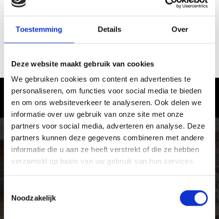
ONZE TIP:
DE MOISTE RECEPTEN VAN HET
Toestemming
Details
Over
VINSCHGAU VINDT U IN HET
DUITS
,
ENGELS
EN
ITALIAANS
BESCHREVEN.
Deze website maakt gebruik van cookies
We gebruiken cookies om content en advertenties te
personaliseren, om functies voor social media te bieden
Het ervaren van genot in Vinschgau
en om ons websiteverkeer te analyseren. Ook delen we
informatie over uw gebruik van onze site met onze
Ervaar de rijkdom van de lokale specialiteiten in het
partners voor social media, adverteren en analyse. Deze
Vinschgau in Zuid-Tirol, het dal van fijnproevers en
partners kunnen deze gegevens combineren met andere
genieters van pure levensmiddelen.
informatie die u aan ze heeft verstrekt of die ze hebben
verzameld op basis van uw gebruik van hun services.
Toestemmingsselectie
Noodzakelijk