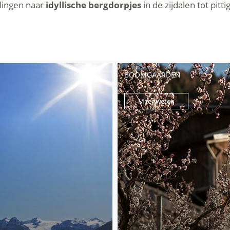
lingen naar
idyllische bergdorpjes
in de zijdalen tot pitt
BOOMGAARDEN
Meer weten