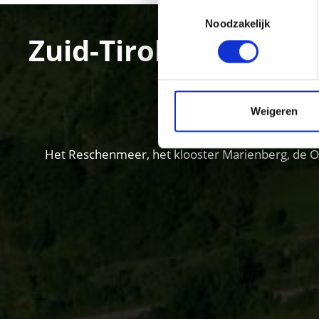
Toestemmingsselectie
Noodzakelijk
Zuid-Tirol – beleef 
Weigeren
Het Reschenmeer, het klooster Marienberg, de Ortl