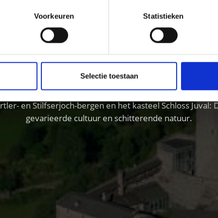
Voorkeuren
Statistieken
de hoogtepunten van Vins
vogelvlucht
Selectie toestaan
er- en Stilfserjoch-bergen en het kasteel Schloss Juval: D
gevarieerde cultuur en schitterende natuur.