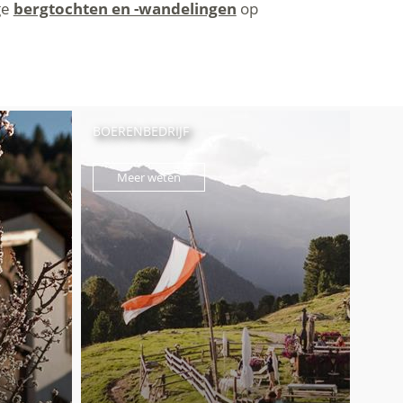
ige
bergtochten en -wandelingen
op
BOERENBEDRIJF
Meer weten