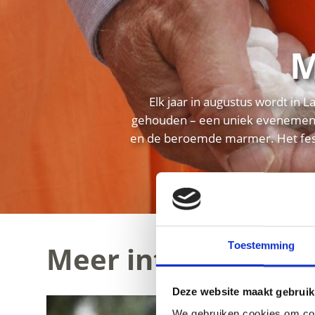
M
Elk jaar in augustus wordt in 
gehouden – een uniek evenement
en de beroemde marmer. Het fest
Meer interessante 
Toestemming
Deze website maakt gebruik
We gebruiken cookies om cont