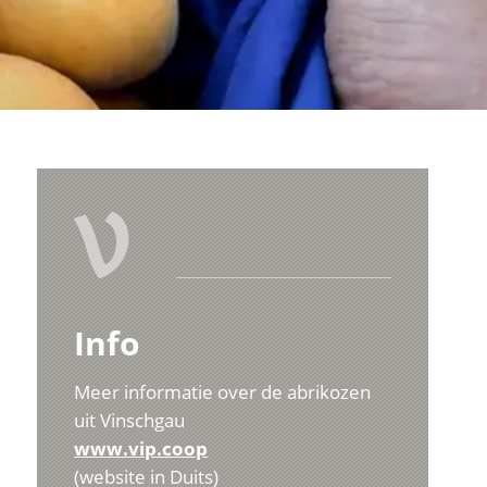
V
Info
Meer informatie over de abrikozen
uit Vinschgau
www.vip.coop
(website in Duits)