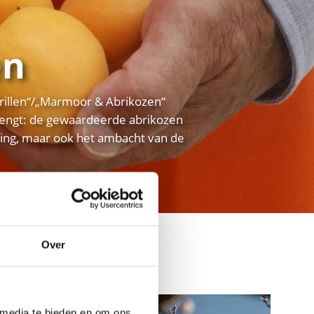
en
Marillen“/„Marmoor & Abrikozen“
engt: de gewaardeerde abrikozen
ing, maar ook het ambacht van de
Over
 media te bieden en om ons