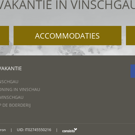
VAKANTIE IN VINSCHGA
ACCOMMODATIES
VAKANTIE
INSCHGAU
NING IN VINSCHAU
 VINSCHGAU
P DE BOERDERIJ
oron
|
UID: IT02745550216
|