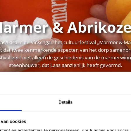
armer & Abrikoz
Laas/Lasa in de Vinschgau het cultuurfestival „Marmor & 
 dat twee kenmerkende aspecten van het dorp samenbr
ival eert niet alleen de geschiedenis van de marmerwinn
steenhouwer, dat Laas aanzienlijk heeft gevormd.
links
Details
 van cookies
ent en advertenties te personaliseren, om functies voor social