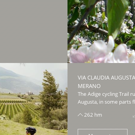
VIA CLAUDIA AUGUSTA
MERANO
The Adige cycling Trail 
Augusta, in some parts fla
262 hm