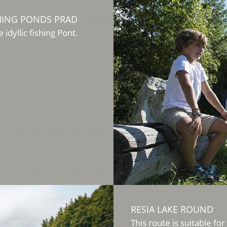
SHING PONDS PRAD
idyllic fishing Pont.
RESIA LAKE ROUND
This route is suitable for