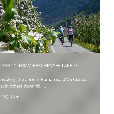
 PART 1: FROM RESCHENSEE LAKE TO
runs along the ancient Roman road Via Claudia
t in others downhill. ...
82,9 km