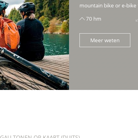
mountain bike or e-bike 
70 hm
Meer weten
HGAU TONEN OP KAART (DUITS)