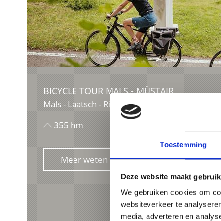
BICYCLE TOUR MALS - MÜSTAIR
Mals - Laatsch - Rifair - Taufers - Müstair
355 hm
22,4 km
Toestemming
Meer weten
Deze website maakt gebruik
We gebruiken cookies om cont
websiteverkeer te analyseren
media, adverteren en analys