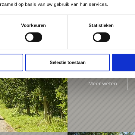
erzameld op basis van uw gebruik van hun services.
Voorkeuren
Statistieken
LACES ROUND
A flowing trailround wit
Tramontana, closed forest
214 hm
Selectie toestaan
Meer weten