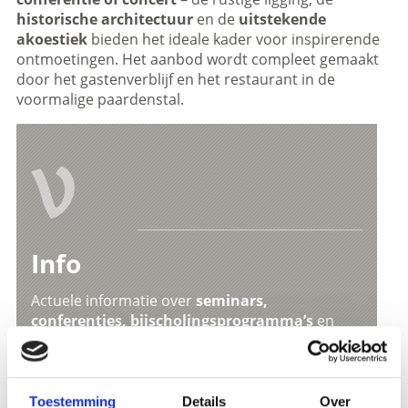
historische architectuur
en de
uitstekende
akoestiek
bieden het ideale kader voor inspirerende
ontmoetingen. Het aanbod wordt compleet gemaakt
door het gastenverblijf en het restaurant in de
voormalige paardenstal.
V
Info
Actuele informatie over
seminars,
conferenties, bijscholingsprogramma’s
en
evenementen
in het
Bildungshaus Schloss
Goldrain
vind je op de officiële website.
Meer weten
Toestemming
Details
Over