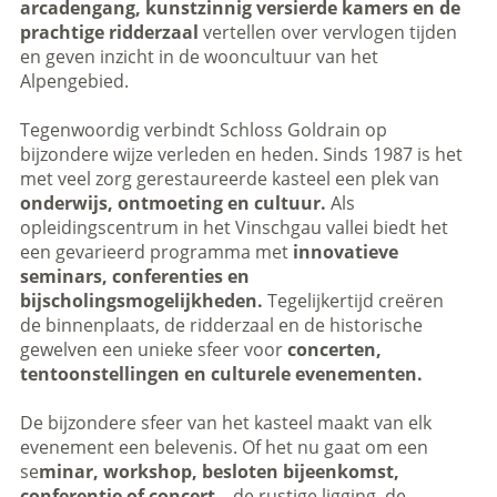
arcadengang, kunstzinnig versierde kamers en de
prachtige ridderzaal
vertellen over vervlogen tijden
en geven inzicht in de wooncultuur van het
Alpengebied.
Tegenwoordig verbindt Schloss Goldrain op
bijzondere wijze verleden en heden. Sinds 1987 is het
met veel zorg gerestaureerde kasteel een plek van
onderwijs, ontmoeting en cultuur.
Als
opleidingscentrum in het Vinschgau vallei biedt het
een gevarieerd programma met
innovatieve
seminars, conferenties en
bijscholingsmogelijkheden.
Tegelijkertijd creëren
de binnenplaats, de ridderzaal en de historische
gewelven een unieke sfeer voor
concerten,
tentoonstellingen en culturele evenementen.
De bijzondere sfeer van het kasteel maakt van elk
evenement een belevenis. Of het nu gaat om een
se
minar, workshop, besloten bijeenkomst,
conferentie of concert
– de rustige ligging, de