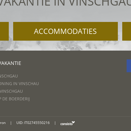
VAKANTIE IN VINSCHGA
ACCOMMODATIES
VAKANTIE
INSCHGAU
NING IN VINSCHAU
 VINSCHGAU
P DE BOERDERIJ
oron
|
UID: IT02745550216
|