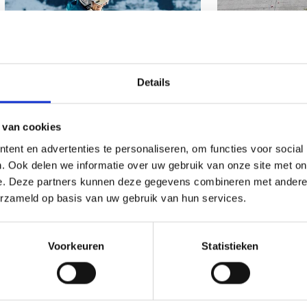
Details
 EN WINTERBELEVENISSEN
KLIMAVONTUUR
 van cookies
ent en advertenties te personaliseren, om functies voor social
. Ook delen we informatie over uw gebruik van onze site met on
en de gebruiken met de 
e. Deze partners kunnen deze gegevens combineren met andere i
erzameld op basis van uw gebruik van hun services.
Vinschgau in Zuid-Tiro
Voorkeuren
Statistieken
stadsmuren en levendige tradities is het zonnige Vinschga
vakantie plezier en cultuur zoeken.