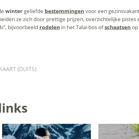
 de
winter
geliefde
bestemmingen
voor een gezinsvakantie
iden ze zich door prettige prijzen, overzichtelijke pistes
ds”, bijvoorbeeld
rodelen
in het Talai-bos of
schaatsen
op 
AART (DUITS)
links