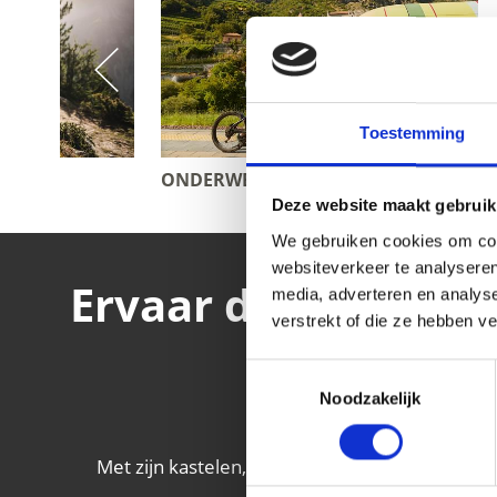
Toestemming
ONDERWEG OP TWEE WIELEN
SKIPRET
Deze website maakt gebruik
We gebruiken cookies om cont
websiteverkeer te analyseren
Ervaar de cultuur 
media, adverteren en analys
verstrekt of die ze hebben v
Toestemmingsselectie
Noodzakelijk
Met zijn kastelen, middeleeuwse klooster- en 