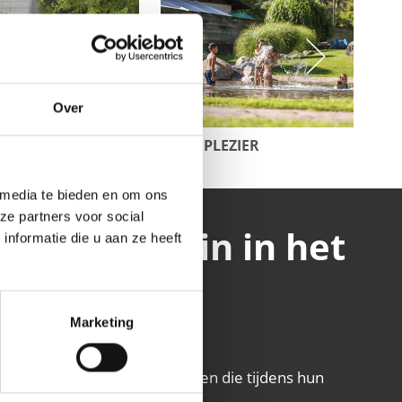
Over
ZWEMPLEZIER
SPE
 media te bieden en om ons
ze partners voor social
ganzen gezin in het
nformatie die u aan ze heeft
l
Marketing
u vakantiegebied voor gezinnen die tijdens hun