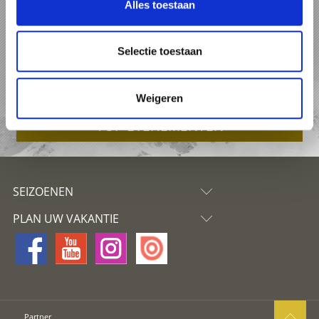
Alles toestaan
VAKANTIE IN VINSCHGAU
PAKKETTEN
Selectie toestaan
ACCOMMODATIES
Weigeren
TOP-EVENEMENTEN
SEIZOENEN
PLAN UW VAKANTIE
Partner