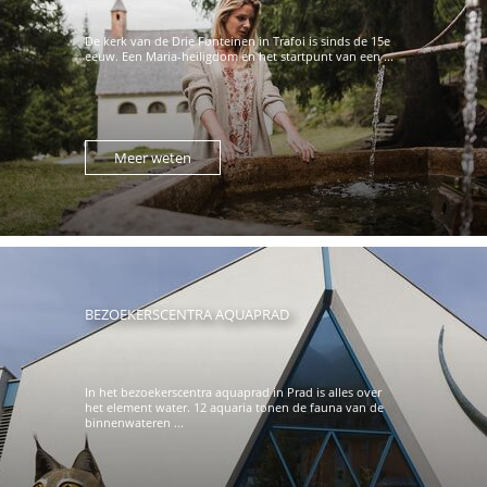
De kerk van de Drie Fonteinen in Trafoi is sinds de 15e
eeuw. Een Maria-heiligdom en het startpunt van een ...
Meer weten
BEZOEKERSCENTRA AQUAPRAD
In het bezoekerscentra aquaprad in Prad is alles over
het element water. 12 aquaria tonen de fauna van de
binnenwateren ...