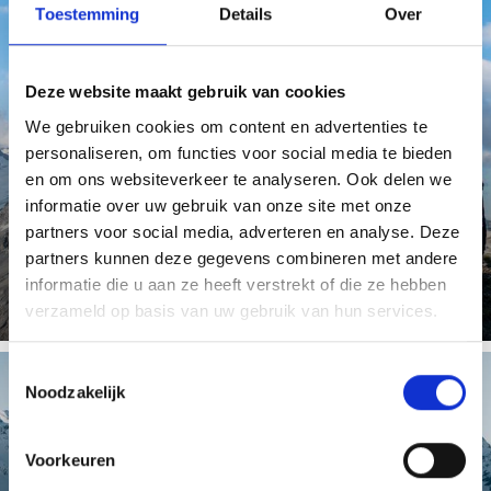
Toestemming
Details
Over
GOLDSEEWEG
Deze website maakt gebruik van cookies
We gebruiken cookies om content en advertenties te
personaliseren, om functies voor social media te bieden
en om ons websiteverkeer te analyseren. Ook delen we
Vanaf Stilfserjoch op de drie-taal topje van de
Goldseeweg biedt een panoramisch uitzicht van koning
informatie over uw gebruik van onze site met onze
Ortler tot ...
partners voor social media, adverteren en analyse. Deze
Meer weten
partners kunnen deze gegevens combineren met andere
informatie die u aan ze heeft verstrekt of die ze hebben
verzameld op basis van uw gebruik van hun services.
Toestemmingsselectie
Noodzakelijk
GLETSJERSKIGEBIED
Voorkeuren