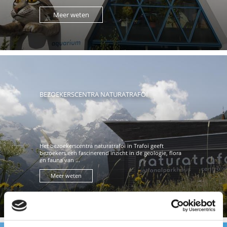
Meer weten
BEZOEKERSCENTRA NATURATRAFOI
Het bezoekerscentra naturatrafoi in Trafoi geeft
bezoekers een fascinerend inzicht in de geologie, flora
en fauna van ...
Meer weten