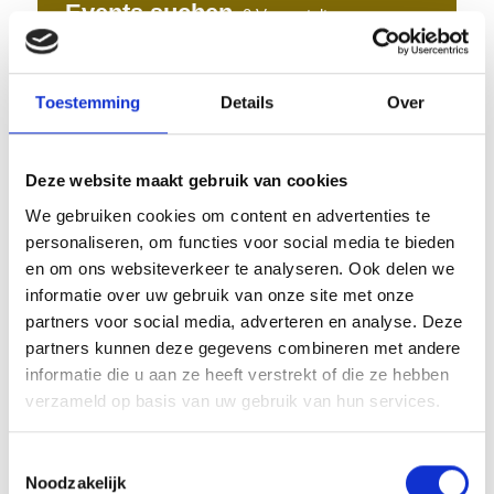
Events suchen
0
Veranstaltungen
gefunden
Toestemming
Details
Over
nur Highlights anzeigen
Deze website maakt gebruik van cookies
We gebruiken cookies om content en advertenties te
nur buchbare anzeigen
personaliseren, om functies voor social media te bieden
en om ons websiteverkeer te analyseren. Ook delen we
Karte
Liste
Galerie
informatie over uw gebruik van onze site met onze
partners voor social media, adverteren en analyse. Deze
partners kunnen deze gegevens combineren met andere
informatie die u aan ze heeft verstrekt of die ze hebben
Keine Veranstaltungen gefunden
verzameld op basis van uw gebruik van hun services.
Toestemmingsselectie
Filter löschen
Noodzakelijk