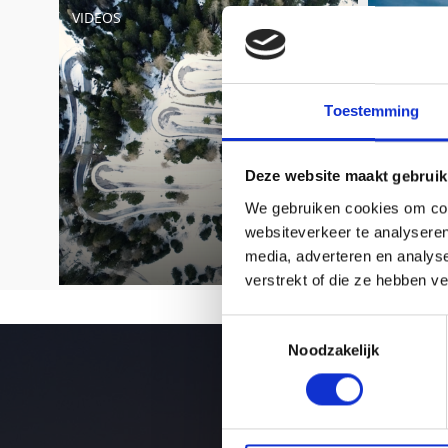
VIDEOS
360°-PAN
Toestemming
Deze website maakt gebruik
We gebruiken cookies om cont
websiteverkeer te analyseren
media, adverteren en analys
verstrekt of die ze hebben v
Toestemmingsselectie
Noodzakelijk
W