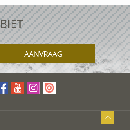
BIET
AANVRAAG