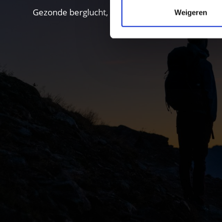
Gezonde berglucht, wat gletsjerwind, wilde bos
Weigeren