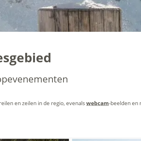
esgebied
topevenementen
reilen en zeilen in de regio, evenals
webcam
-beelden en n