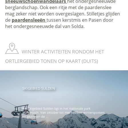
sneeuwschoenwandelaars
het ondergesneeuwde
berglandschap. Ook een ritje met de paardenslee
mag zeker niet worden overgeslagen. Stilletjes glijden
de
paardensleeën
tussen kerstmis en Pasen door
het ondergesneeuwde dal van Solda.
WINTER ACTIVITEITEN RONDOM HET
ORTLERGEBIED TONEN OP KAART (DUITS)
SKIGEBIED SULDEN
Het skigebied Sulden ligt in het nationale park
Stilfserjoch. Van oktober tot mei hebben wintersporters
en gezinnen de ...