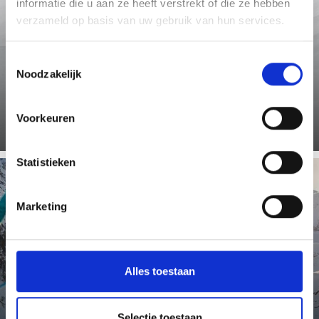
informatie die u aan ze heeft verstrekt of die ze hebben
verzameld op basis van uw gebruik van hun services.
Voor toerskiërs zijn er in het Ortlergebied met zijn 14
Toestemmingsselectie
drieduizenders in het nationale park Stilfserjoch
ontelbaar ...
Noodzakelijk
Meer weten
Voorkeuren
Statistieken
Marketing
LANGLAUFEN
Alles toestaan
Op de hoogteloipe van Sulden treffen liefhebbers van
noordse skisport loipen aan voor zowel het klassieke
langlaufen ...
Selectie toestaan