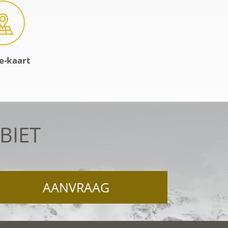
e-kaart
BIET
AANVRAAG