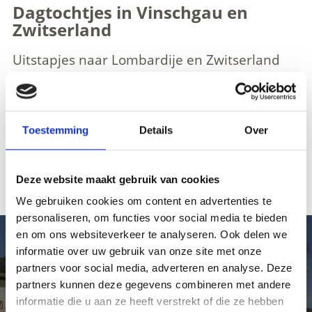
Dagtochtjes in Vinschgau en
Zwitserland
Uitstapjes naar Lombardije en Zwitserland
Hier vindt u informatie over de vele mogelijkheden
voor dagtochten in de bergen, maar ook in de
Toestemming
Details
Over
naburige regio’s van het Oostenrijkse deel van Tirol
of het Zwitserse St. Moritz (op slechts een uur
afstand). Via de beroemde Stilfserjoch
Panoramastraße bereik je in de zomer Bormio, een
Deze website maakt gebruik van cookies
bekend thermaal en wintersportcentrum in Italië.
We gebruiken cookies om content en advertenties te
personaliseren, om functies voor social media te bieden
en om ons websiteverkeer te analyseren. Ook delen we
Dag-ticket nationale park en dag-ticket
informatie over uw gebruik van onze site met onze
Engadin
partners voor social media, adverteren en analyse. Deze
partners kunnen deze gegevens combineren met andere
informatie die u aan ze heeft verstrekt of die ze hebben