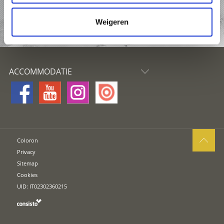
Weigeren
AANVRAAG
ACCOMMODATIE
Coloron
Privacy
Sitemap
Cookies
UID: IT02302360215