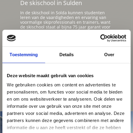
De skischool in Sulden
In de skischool in Solda kunnen studenten
leren van de vaardigheden en ervaring van
voormalige skiprofessionals en trainers, want
de skischool staat al bijna 75 jaar garant voor
techniek, veiligheid op de ski's, gastvrijheid en
professioneel onderwijs. Met de modernste
lesmethoden leren de deelnemers carven,
snowboarden, freeriden of racen. Laat ons u
begeleiden op de beste pistes of leer skiën
Toestemming
Details
Over
volgens de basisprincipes van het
Primaristisch. Ook voor de kleinste is gesort.
Als lid van de "Gespecialiseerde
kinderskischolen" van Zuid-Tirol is de Yeticlub
in het skigebied Sulden onderscheiden met
Deze website maakt gebruik van cookies
het gouden kwaliteitskeurmerk van Zuid-
Tiroolse skischolen.
We gebruiken cookies om content en advertenties te
personaliseren, om functies voor social media te bieden
Meer weten
en om ons websiteverkeer te analyseren. Ook delen we
informatie over uw gebruik van onze site met onze
partners voor social media, adverteren en analyse. Deze
partners kunnen deze gegevens combineren met andere
informatie die u aan ze heeft verstrekt of die ze hebben