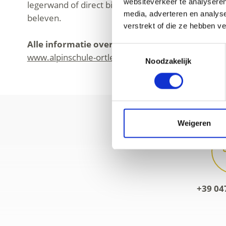
websiteverkeer te analyseren
legerwand of direct bij het bergmassief. Hier kunt
media, adverteren en analys
beleven.
verstrekt of die ze hebben v
Alle informatie over het gehele cursusprogram
Toestemmingsselectie
www.alpinschule-ortler.com
Noodzakelijk
Weigeren
+39 04