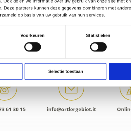
. Ook delen we informatie over uw gebruik van onze site met on
 u de fascinatie voor de bevroren loodrechte wand op eige
e. Deze partners kunnen deze gegevens combineren met andere i
erzameld op basis van uw gebruik van hun services.
ma van de Ortler Alpine School onder:
Voorkeuren
Statistieken
Selectie toestaan
73 61 30 15
info@ortlergebiet.it
Onlin