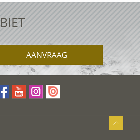
BIET
AANVRAAG