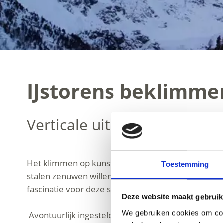
IJstorens beklimme
Verticale uitdagingen in nati
Het klimmen op kunstmatige torens of door ijs
ver
Toestemming
stalen zenuwen willen testen en verticale uitdagi
fascinatie voor deze sport kunnen beleven.
Deze website maakt gebruik
We gebruiken cookies om cont
Avontuurlijk ingesteld ijsbeklimmers kunnen zich 