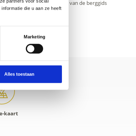
ze partners voor social
n kracht of onder begeleiding van de berggids
nformatie die u aan ze heeft
Marketing
Alles toestaan
e-kaart