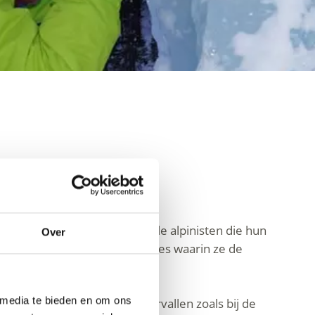
oorbehouden aan professionele alpinisten die hun
Over
 beginners talrijke toplocaties waarin ze de
 media te bieden en om ons
an de door ijs bevroren watervallen zoals bij de