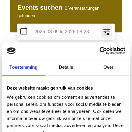
Events suchen
0
Veranstaltungen
gefunden
nur Highlights anzeigen
nur buchbare anzeigen
Toestemming
Details
Over
Karte
Liste
Galerie
Deze website maakt gebruik van cookies
We gebruiken cookies om content en advertenties te
personaliseren, om functies voor social media te bieden
Keine Veranstaltungen gefunden
en om ons websiteverkeer te analyseren. Ook delen we
informatie over uw gebruik van onze site met onze
partners voor social media, adverteren en analyse. Deze
Filter löschen