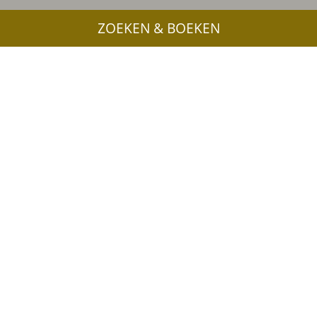
ZOEKEN & BOEKEN
Meer interessante links