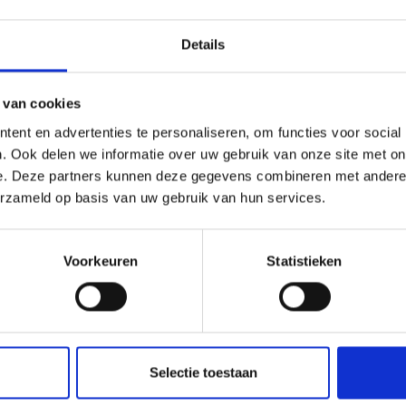
Details
 van cookies
ent en advertenties te personaliseren, om functies voor social
UTTEN IN HET ORTLERGEBIET TONEN OP KAART (DU
. Ook delen we informatie over uw gebruik van onze site met on
e. Deze partners kunnen deze gegevens combineren met andere i
erzameld op basis van uw gebruik van hun services.
varen van genot in Vi
Voorkeuren
Statistieken
eiten in het Vinschgau in Zuid-Tirol, het dal van fijnproe
Selectie toestaan