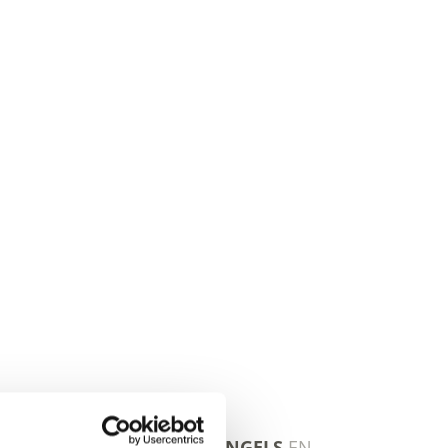
U VINDT U IN HET
DUITS
,
ENGELS
EN