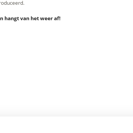
produceerd.
n hangt van het weer af!
T VAKANTIEGEBIED ORTLERGEBIET IN HET VINSCHGA