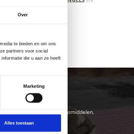
Over
 media te bieden en om ons
ITS)
ze partners voor social
nformatie die u aan ze heeft
nschgau
Marketing
vers en genieters van pure levensmiddelen.
Alles toestaan