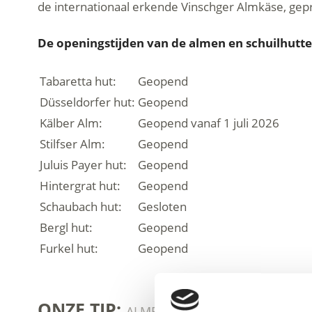
de internationaal erkende Vinschger Almkäse, ge
D
e openingstijden van de almen en schuilhutte
Tabaretta hut:
Geopend
Düsseldorfer hut:
Geopend
Kälber Alm:
Geopend vanaf 1 juli 2026
Stilfser Alm:
Geopend
Juluis Payer hut:
Geopend
Hintergrat hut:
Geopend
Schaubach hut:
Gesloten
Bergl hut:
Geopend
Furkel hut:
Geopend
ONZE TIP:
ALMEN & SCHUILHUTTEN IN HE