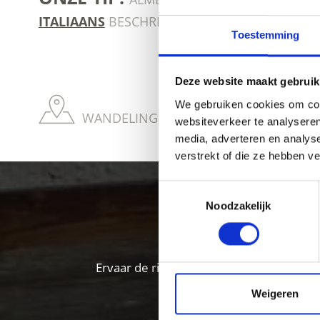
ITALIAANS
BESCHREVEN.
Toestemming
Deze website maakt gebruik
We gebruiken cookies om cont
WANDELINGEN NAAR WEIDE- EN BERGH
websiteverkeer te analyseren
media, adverteren en analys
verstrekt of die ze hebben v
Toestemmingsselectie
Het er
Noodzakelijk
Ervaar de rijkdom van de lokale specialit
Weigeren