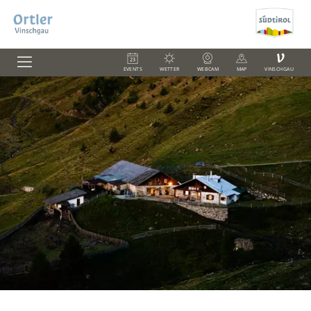
V
EVENTS
WETTER
WEBCAM
MAP
VINSCHGAU