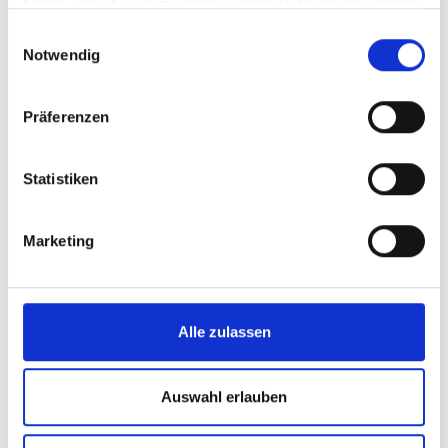
haben oder die sie im Rahmen Ihrer Nutzung der Dienste
Nationalparks ...
gesammelt haben.
Einwilligungsauswahl
Notwendig
Mehr erfahren
Präferenzen
Statistiken
Marketing
Alle zulassen
Auswahl erlauben