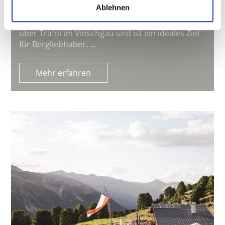
Ablehnen
FURKELHÜTTE
Die Furkelhütte liegt malerisch auf 2.153 Metern
über Trafoi im Vinschgau und ist ein ideales Ziel
für Bergliebhaber. ...
Mehr erfahren