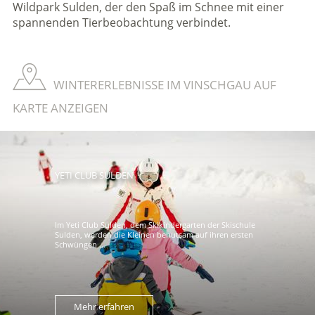
Wildpark Sulden, der den Spaß im Schnee mit einer
spannenden Tierbeobachtung verbindet.
WINTERERLEBNISSE IM VINSCHGAU AUF
KARTE ANZEIGEN
YETI CLUB SULDEN
Im Yeti Club Sulden, dem Skikindergarten der Skischule
Sulden, werden die Kleinen behutsam auf ihren ersten
Schwüngen ...
Mehr erfahren