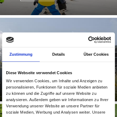
NATIONALPARKHÄUSER
Die Nationalparkhäuser im Ortlergebiet vermitteln den
Zustimmung
Details
Über Cookies
Besuchern weitreichendes Hintergrundwissen zu Flora
und Fauna des ...
Diese Webseite verwendet Cookies
Wir verwenden Cookies, um Inhalte und Anzeigen zu
Mehr erfahren
personalisieren, Funktionen für soziale Medien anbieten
zu können und die Zugriffe auf unsere Website zu
analysieren. Außerdem geben wir Informationen zu Ihrer
Verwendung unserer Website an unsere Partner für
soziale Medien, Werbung und Analysen weiter. Unsere