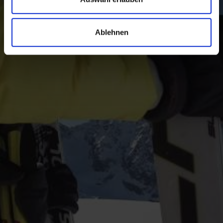
zu fünf abwechslungsreichen und topmodernen
Skigebieten für Skifahrer, Snowboarder und Rodler,
Langläufer und Biathleten.
Ablehnen