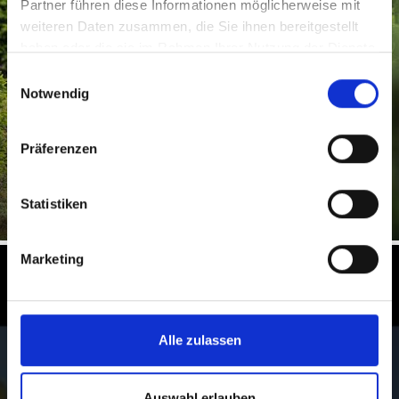
Partner führen diese Informationen möglicherweise mit
WILDTIERGEHEGE
weiteren Daten zusammen, die Sie ihnen bereitgestellt
haben oder die sie im Rahmen Ihrer Nutzung der Dienste
gesammelt haben.
Einwilligungsauswahl
In den Wildtiergehegen des Ortlergebiets in den Dörfern
Trafoi und in Fragges bei Stilfs können die im
Notwendig
Nationalpark ...
Präferenzen
Mehr erfahren
Statistiken
Marketing
Winter im Vinschgau in Südtirol
erleben
Alle zulassen
Pures Wintervergnügen erwartet Urlauber im
Vinschgau:
von einsamen Winterwanderungen und Skitouren bis
Auswahl erlauben