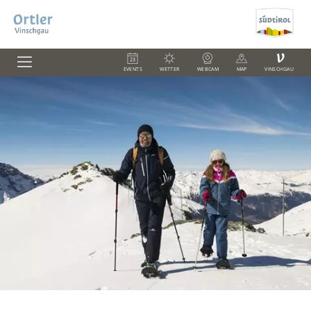
V
EVENTS
WETTER
WEBCAM
MAP
VINSCHGAU