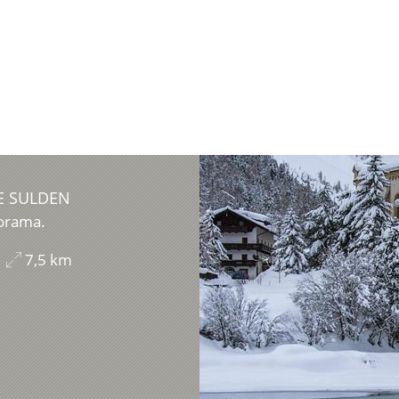
 SULDEN
orama.
7,5 km