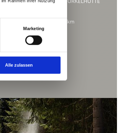
AGGES – PRADER ALM - FURKELHÜTTE
ie im Rahmen Ihrer Nutzung
ader Alm auf die Furkehütte.
401 hm
6,7 km
Marketing
Alle zulassen