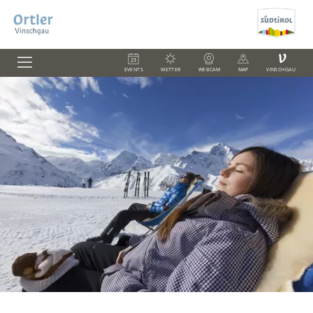
V
EVENTS
WETTER
WEBCAM
MAP
VINSCHGAU