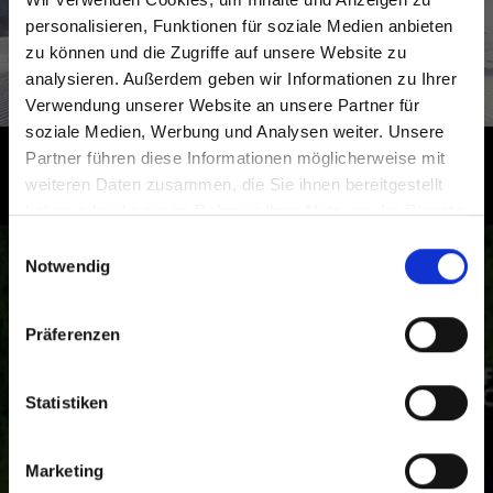
personalisieren, Funktionen für soziale Medien anbieten
zu können und die Zugriffe auf unsere Website zu
Mehr erfahren
analysieren. Außerdem geben wir Informationen zu Ihrer
Verwendung unserer Website an unsere Partner für
soziale Medien, Werbung und Analysen weiter. Unsere
Partner führen diese Informationen möglicherweise mit
Südtirol – Erleben Sie die Highlights
weiteren Daten zusammen, die Sie ihnen bereitgestellt
im Vinschgau aus der
haben oder die sie im Rahmen Ihrer Nutzung der Dienste
gesammelt haben.
Vogelperspektive
Einwilligungsauswahl
Notwendig
Vom Reschensee über das Kloster Marienberg bis zum
Ortler, vom Stilfser Joch bis Schloss Juval: Die
Präferenzen
Ferienregion Vinschgau in Südtirol zeigt sich in ihrer
ganzen kulturellen und landschaftlichen Vielfalt.
Statistiken
Marketing