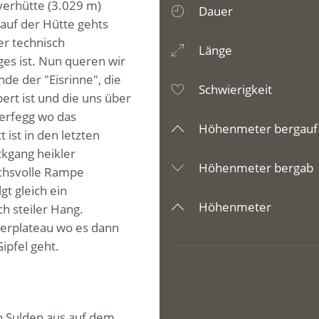
yerhütte (3.029 m)
Dauer
auf der Hütte gehts
er technisch
Länge
ges ist. Nun queren wir
de der "Eisrinne", die
Schwierigkeit
rt ist und die uns über
ierfegg wo das
Höhenmeter bergauf
 ist in den letzten
ckgang heikler
Höhenmeter bergab
chsvolle Rampe
t gleich ein
Höhenmeter
h steiler Hang.
lerplateau wo es dann
ipfel geht.
n Sulden aus auf dem