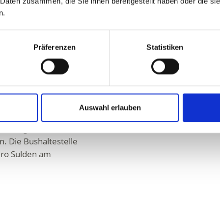
 Daten zusammen, die Sie ihnen bereitgestellt haben oder die s
n.
t der Parkplatz am
Präferenzen
Statistiken
m geeignetsten.
lden fahren möchte, hat
Auswahl erlauben
hrsmittel zu nutzen. Mit
 einer guten halben
. Die Bushaltestelle
üro Sulden am