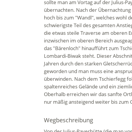
sollte man am Vortag auf der Julius-Pa
übernachten. Nach der Übernachtung 
hoch bis zum "Wandl", welches wohl d
schwierigste Teil des gesamten Anstie
die etwas steile Traverse am oberen En
inzwischen im oberen Bereich ausgeape
das "Bärenloch" hinaufführt zum Tsch
Lombardi-Biwak steht. Dieser Abschnitt
Jahren durch den starken Gletscherrü
geworden und man muss eine anspru
überwinden. Nach dem Tschierfegg folg
spaltenreiches Gelände und ein ziemlic
Oberhalb erreichen wir das sanfte Ort
nur mäßig ansteigend weiter bis zum G
Wegbeschreibung
Von der Julius-Payerhütte (die man vo