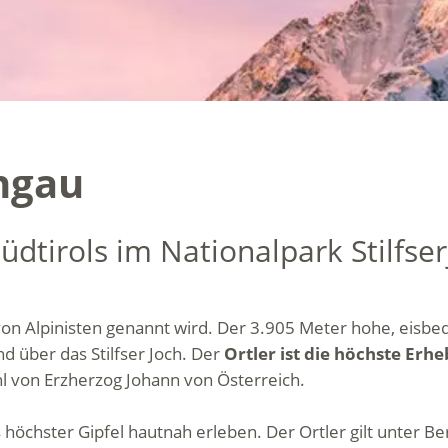
chgau
üdtirols im Nationalpark Stilfse
 von Alpinisten genannt wird. Der 3.905 Meter hohe, eisbed
d über das Stilfser Joch. Der
Ortler ist die höchste Erh
hl von Erzherzog Johann von Österreich.
ls höchster Gipfel hautnah erleben. Der Ortler gilt unter B