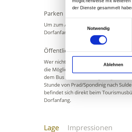
möglicherweise mit weiteren
der Dienste gesammelt habe
Parken
Einwilligungsauswahl
Um zum Ausgangspunkt zu gelangen, is
Notwendig
Dorfanfang hinter dem Hotel Bambi a
Öffentliche Verkehrsmittel
Wer nicht mit dem Privatauto nach Su
Ablehnen
die Möglichkeit die öffentlichen Verke
dem Bus der Linie 271, gelangt man in
Stunde von Prad/Spondinig nach Sulden
befindet sich direkt beim Tourismusb
Dorfanfang.
Lage
Impressionen