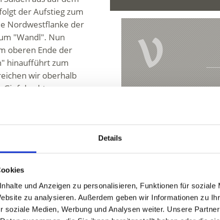
rfolgt der Aufstieg zum
die Nordwestflanke der
V
 zum "Wandl". Nun
 am oberen Ende der
h" hinaufführt zum
reichen wir oberhalb
 Gipfel geht.
Hochtour zum O
Hauptstraße 23
srüstung!
Details
39029 Sulden
info@ortlergebie
Cookies
aße SS 38 bis Gomagoi,
nhalte und Anzeigen zu personalisieren, Funktionen für soziale
Website zu analysieren. Außerdem geben wir Informationen zu I
 bis nach Sulden zum
r soziale Medien, Werbung und Analysen weiter. Unsere Partner