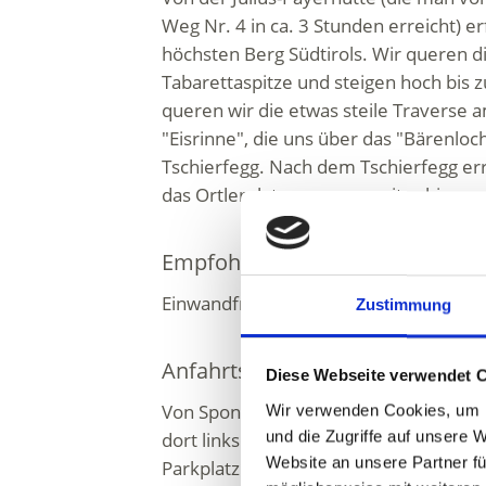
Weg Nr. 4 in ca. 3 Stunden erreicht) e
höchsten Berg Südtirols. Wir queren 
Tabarettaspitze und steigen hoch bis
queren wir die etwas steile Traverse
"Eisrinne", die uns über das "Bärenloc
Tschierfegg. Nach dem Tschierfegg er
das Ortlerplateau wo es weiter bis zum
Empfohlene Ausrüstung
Einwandfreie Kletter-und Eiskletterau
Zustimmung
Anfahrtsbeschreibung
Diese Webseite verwendet 
Von Spondinig über die Stilfserjochstr
Wir verwenden Cookies, um I
und die Zugriffe auf unsere 
dort links nach Sulden. Von Spondinig
Website an unsere Partner fü
Parkplatz sind es ca. 20 km.