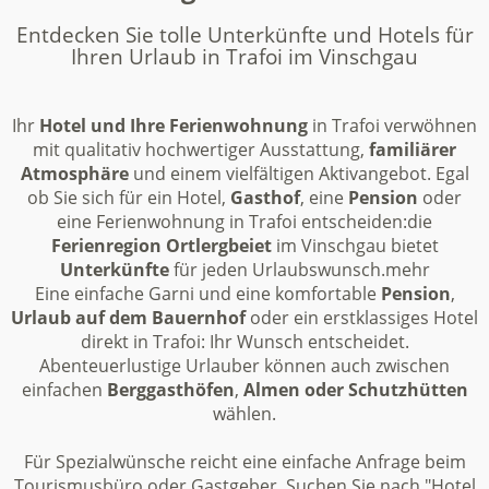
Entdecken Sie tolle Unterkünfte und Hotels für
Ihren Urlaub in Trafoi im Vinschgau
Ihr
Hotel und Ihre Ferienwohnung
in Trafoi
verwöhnen
mit qualitativ hochwertiger Ausstattung,
familiärer
Atmosphäre
und einem vielfältigen Aktivangebot. Egal
ob Sie sich für ein Hotel,
Gasthof
, eine
Pension
oder
eine Ferienwohnung in Trafoi entscheiden:die
Ferienregion Ortlergbeiet
im Vinschgau bietet
Unterkünfte
für jeden Urlaubswunsch.
mehr
Eine einfache Garni und eine komfortable
Pension
,
Urlaub auf dem Bauernhof
oder ein erstklassiges Hotel
direkt in Trafoi: Ihr Wunsch entscheidet.
Abenteuerlustige Urlauber können auch zwischen
einfachen
Berggasthöfen
,
Almen oder Schutzhütten
wählen.
Für Spezialwünsche reicht eine einfache Anfrage beim
Tourismusbüro oder Gastgeber. Suchen Sie nach "Hotel