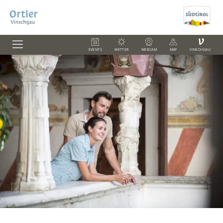
V
EVENTS
WETTER
WEBCAM
MAP
VINSCHGAU