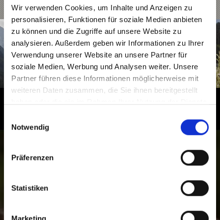
Wir verwenden Cookies, um Inhalte und Anzeigen zu
personalisieren, Funktionen für soziale Medien anbieten
zu können und die Zugriffe auf unsere Website zu
analysieren. Außerdem geben wir Informationen zu Ihrer
Verwendung unserer Website an unsere Partner für
soziale Medien, Werbung und Analysen weiter. Unsere
Partner führen diese Informationen möglicherweise mit
weiteren Daten zusammen, die Sie ihnen bereitgestellt
haben oder die sie im Rahmen Ihrer Nutzung der Dienste
Familienabenteuer rund um den
gesammelt haben.
Einwilligungsauswahl
Ortler
Notwendig
Frische Bergluft, Bergpanorama, Bergtrails und
Präferenzen
Wanderwege, Wasserfälle und Gletschertore. Im
Nationalpark Stilfserjoch liegen die Abenteuer mitten
in der Natur.
Statistiken
Marketing