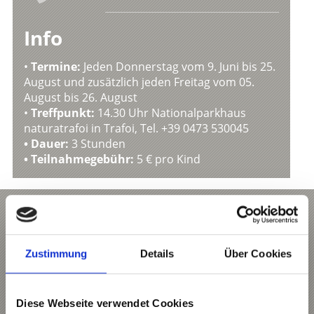
Info
•
Termine:
Jeden Donnerstag vom 9. Juni bis 25.
August und zusätzlich jeden Freitag vom 05.
August bis 26. August
•
Treffpunkt:
14.30 Uhr Nationalparkhaus
naturatrafoi in Trafoi, Tel. +39 0473 530045
• Dauer:
3 Stunden
• Teilnahmegebühr:
5 € pro Kind
Nationalparkhaus naturatrafoi
Das Nationalparkhaus naturatrafoi in Trafoi
bietet den Besuchern faszinierende Einblicke
Zustimmung
Details
Über Cookies
in die Geologie, Flora und Fauna der
Ortlergruppe.
Mehr erfahren
Diese Webseite verwendet Cookies