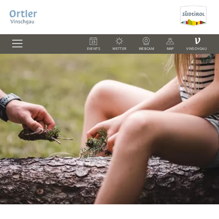
V
EVENTS
WETTER
WEBCAM
MAP
VINSCHGAU