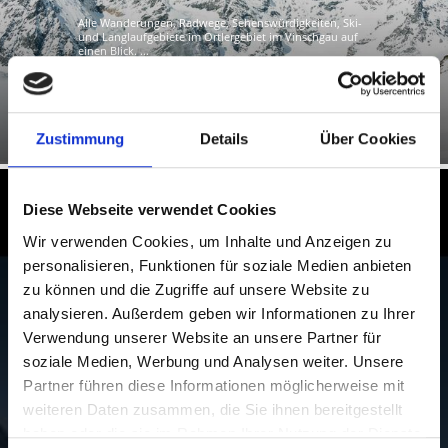
Alle Wanderungen, Radwege, Sehenswürdigkeiten, Ski-
und Langlaufgebiete im Ortlergebiet im Vinschgau auf
einen Blick. ...
Mehr erfahren
Zustimmung
Details
Über Cookies
Skifahren am Fuße von König Ortler
Diese Webseite verwendet Cookies
Wir verwenden Cookies, um Inhalte und Anzeigen zu
In den beiden Skigebieten Sulden und Trafoi,
personalisieren, Funktionen für soziale Medien anbieten
eingebettet in das atemberaubende Panorama von 14
zu können und die Zugriffe auf unsere Website zu
Dreitausendern, erwartet Sie purer Skigenuss von
analysieren. Außerdem geben wir Informationen zu Ihrer
Oktober bis Mai. Von 3.250 m auf 1.900 m das höchste
Verwendung unserer Website an unsere Partner für
der Gefühle: immer im Blick die Giganten Ortler,
soziale Medien, Werbung und Analysen weiter. Unsere
Cevedale Königsspitze und Zebru.
Partner führen diese Informationen möglicherweise mit
weiteren Daten zusammen, die Sie ihnen bereitgestellt
haben oder die sie im Rahmen Ihrer Nutzung der Dienste