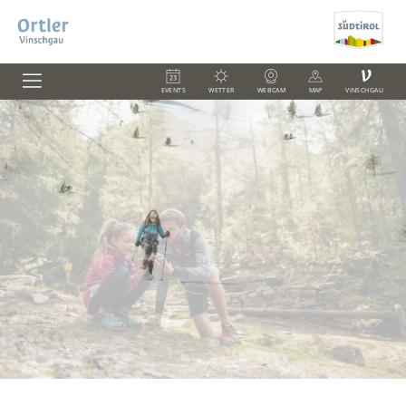
V
EVENTS
WETTER
WEBCAM
MAP
VINSCHGAU