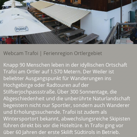
Webcam Trafoi | Ferienregion Ortlergebiet
Knapp 90 Menschen leben in der idyllischen Ortschaft
Trafoi am Ortler auf 1.570 Metern. Der Weiler ist
beliebter Ausgangspunkt für Wanderungen ins
Hochgebirge oder Radtouren auf der
Stilfserjochpassstraße. Über 300 Sonnentage, die
Abgeschiedenheit und die unberührte Naturlandschaft
begeistern nicht nur Sportler, sondern auch Wanderer
und Erholungssuchende. Trafoi ist zudem als
Wintersportort bekannt, abwechslungsreiche Skipisten
führen direkt bis vor die Hoteltüre. In Trafoi ging vor
über 60 Jahren der erste Skilift Südtirols in Betrieb.