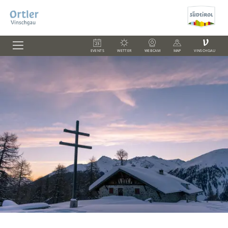
V
EVENTS
WETTER
WEBCAM
MAP
VINSCHGAU