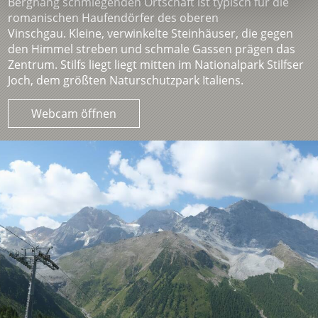
Berghang schmiegenden Ortschaft ist typisch für die
romanischen Haufendörfer des oberen
Vinschgau. Kleine, verwinkelte Steinhäuser, die gegen
den Himmel streben und schmale Gassen prägen das
Zentrum. Stilfs liegt liegt mitten im Nationalpark Stilfser
Joch, dem größten Naturschutzpark Italiens.
Webcam öffnen