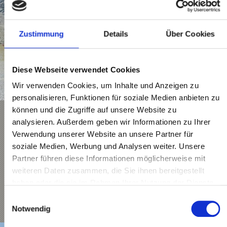
Zustimmung
Details
Über Cookies
Diese Webseite verwendet Cookies
Wir verwenden Cookies, um Inhalte und Anzeigen zu
personalisieren, Funktionen für soziale Medien anbieten zu
können und die Zugriffe auf unsere Website zu
Webcam Madritsch | Ferienregion Ortlergebiet
analysieren. Außerdem geben wir Informationen zu Ihrer
Sulden ist ein Gletscher-Skigebiet für Kenner und
Verwendung unserer Website an unsere Partner für
Könner: Es beeindruckt durch lange Abfahrten sowie
soziale Medien, Werbung und Analysen weiter. Unsere
durch ein einmaliges Bergpanorama mit Ausblick auf
Partner führen diese Informationen möglicherweise mit
den Ortler, die Königsspitze und weitere 12
weiteren Daten zusammen, die Sie ihnen bereitgestellt
Dreitausender.
haben oder die sie im Rahmen Ihrer Nutzung der Dienste
gesammelt haben.
Einwilligungsauswahl
Webcam öffnen
Notwendig