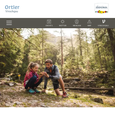
V
EVENTS
WETTER
WEBCAM
MAP
VINSCHGAU