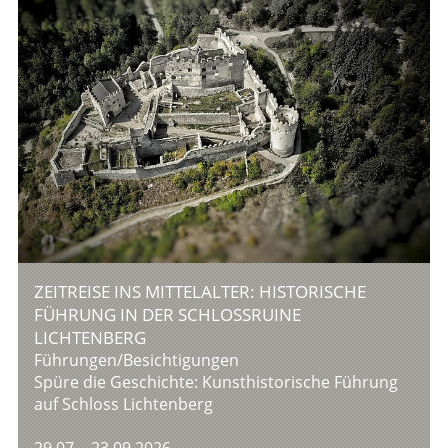
ZEITREISE INS MITTELALTER: HISTORISCHE
FÜHRUNG IN DER SCHLOSSRUINE
LICHTENBERG
Führungen/Besichtigungen
Spüre die Geschichte: Kunsthistorische Führung
auf Schloss Lichtenberg
29.07. - 23.09.2026