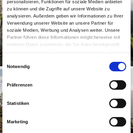
personalisieren, Funktionen für soziale Medien anbieten
zu können und die Zugriffe auf unsere Website zu
analysieren. Außerdem geben wir Informationen zu Ihrer
Verwendung unserer Website an unsere Partner für
soziale Medien, Werbung und Analysen weiter. Unsere
Ein Klettergarten für Kinder und junggebliebene Große.
Partner führen diese Informationen möglicherweise mit
Mitten im Ort und doch ganz in der Natur bietet die
neue Anlage ...
weiteren Daten zusammen, die Sie ihnen bereitgestellt
haben oder die sie im Rahmen Ihrer Nutzung der Dienste
gesammelt haben.
Einwilligungsauswahl
Notwendig
Präferenzen
WANDERWEGE FÜR FAMILIEN
Statistiken
Marketing
Im Ortlergebiet wandern Familien ganz entspannt von
Hütte zu Hütte oder lernen auf Themenwegen oder
geführten ...