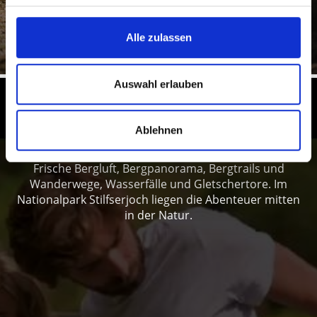
Mehr erfahren
Alle zulassen
Auswahl erlauben
Familienabenteuer rund um den
Ortler
Ablehnen
Frische Bergluft, Bergpanorama, Bergtrails und
Wanderwege, Wasserfälle und Gletschertore. Im
Nationalpark Stilfserjoch liegen die Abenteuer mitten
in der Natur.