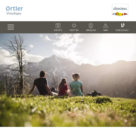
V
EVENTS
WETTER
WEBCAM
MAP
VINSCHGAU