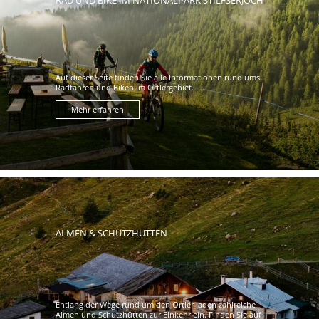
RAD UND BIKE IM NATIONALPARK STILFSERJOCH
Auf dieser Seite finden Sie alle Informationen rund ums
Radfahren und Biken im Ortlergebiet.
Mehr erfahren
ALMEN & SCHUTZHÜTTEN
Entlang der Wege rund um den Ortler laden zahlreiche
Almen und Schutzhütten zur Einkehr ein. Finden Sie auf