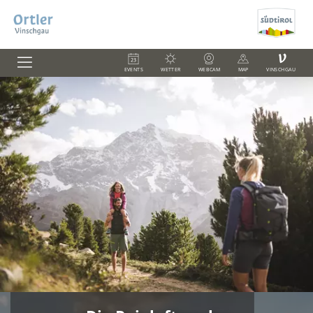
V
EVENTS
WETTER
WEBCAM
MAP
VINSCHGAU