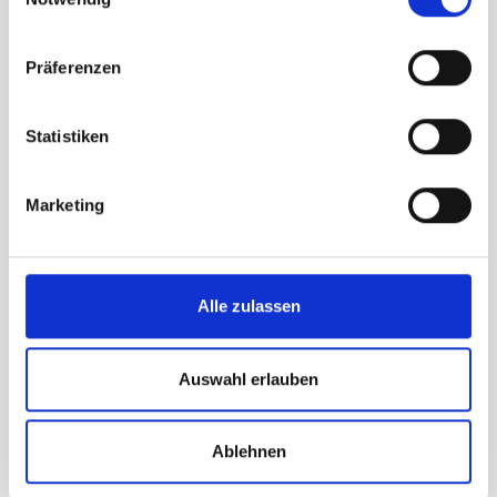
bevorzugen: die Ferienregion Ortlergebiet bietet
Unterkünfte für jeden Urlaubswunsch.
Präferenzen
Statistiken
Marketing
Alle zulassen
Vinschgau und seine
Feriengebiete
Auswahl erlauben
ORTLERGEBIET
Ablehnen
PRAD AM STILFSERJOCH