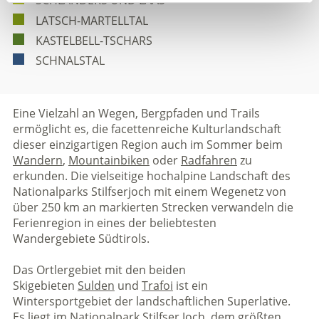
SCHLANDERS UND LAAS
LATSCH-MARTELLTAL
KASTELBELL-TSCHARS
SCHNALSTAL
Eine Vielzahl an Wegen, Bergpfaden und Trails
ermöglicht es, die facettenreiche Kulturlandschaft
dieser einzigartigen Region auch im Sommer beim
Wandern
,
Mountainbiken
oder
Radfahren
zu
erkunden. Die vielseitige hochalpine Landschaft des
Nationalparks Stilfserjoch mit einem Wegenetz von
über 250 km an markierten Strecken verwandeln die
Ferienregion in eines der beliebtesten
Wandergebiete Südtirols.
Das Ortlergebiet mit den beiden
Skigebieten
Sulden
und
Trafoi
ist ein
Wintersportgebiet der landschaftlichen Superlative.
Es liegt im
Nationalpark Stilfser Joch
, dem größten