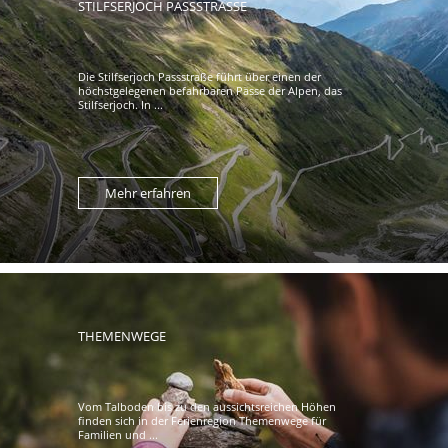
STILFSERJOCH PASSSTRASSE
Die Stilfserjoch Passstraße führt über einen der
höchstgelegenen befahrbaren Pässe der Alpen, das
Stilfserjoch. In ...
Mehr erfahren
THEMENWEGE
Vom Talboden bis zu den aussichtsreichen Höhen
finden sich in der Ferienregion Themenwege für
Familien und ...