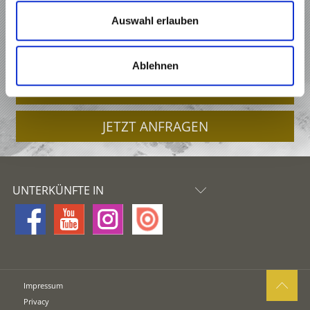
URLAUB IM ORTLERGEBIET
Auswahl erlauben
ANGEBOTE
Ablehnen
UNTERKÜNFTE
JETZT ANFRAGEN
UNTERKÜNFTE IN
Impressum
Privacy