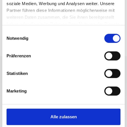
soziale Medien, Werbung und Analysen weiter. Unsere
Partner führen diese Informationen möglicherweise mit
weiteren Daten zusammen, die Sie ihnen bereitgestellt
haben oder die sie im Rahmen Ihrer Nutzung der Dienste
gesammelt haben.
Einwilligungsauswahl
Notwendig
BUS
Präferenzen
Statistiken
+39 0473 61 30 15
info@ortlergebiet.it
Marketing
Alle zulassen
Interaktive Karte