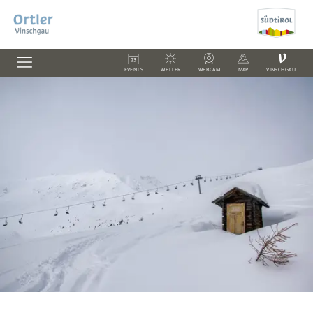
V
EVENTS
WETTER
WEBCAM
MAP
VINSCHGAU