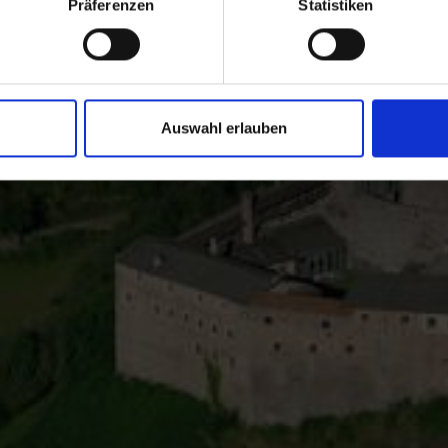
Präferenzen
Statistiken
zum Ortler, vom Stilfser Joch bis Schloss Juval: Die Ferien
ganzen kulturellen und landschaftlichen Vielfalt.
Auswahl erlauben