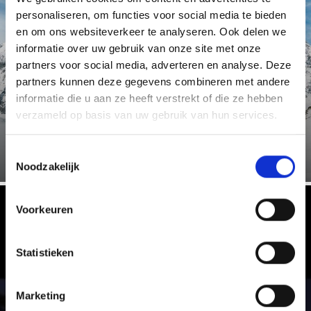
personaliseren, om functies voor social media te bieden
FEEL THE MOUNTAINS
en om ons websiteverkeer te analyseren. Ook delen we
informatie over uw gebruik van onze site met onze
partners voor social media, adverteren en analyse. Deze
partners kunnen deze gegevens combineren met andere
informatie die u aan ze heeft verstrekt of die ze hebben
verzameld op basis van uw gebruik van hun services.
Meer weten
Toestemmingsselectie
Noodzakelijk
Voorkeuren
Wandelen in het Vinschgau –
Avontuur en plezier
Statistieken
Van eenvoudige panoramawandelingen tot
hoogalpine bergtochten: het uitgebreide net aan
Marketing
wandelpaden in het Vinschgau is net zo afwisselend