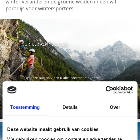
winter veranderen de groene weiden in een wit
paradijs voor wintersporters.
ORTLER ALPINSCHULE
Op deze pagina vindt u alle informatie over de
Alpinschool Ortler en haar begeleide bergtochten.
Meer weten
Toestemming
Details
Over
Deze website maakt gebruik van cookies
We gebruiken cookies om content en advertenties te