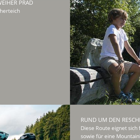
WEIHER PRAD
herteich
RUND UM DEN RESCH
Diese Route eignet sich 
sowie für eine Mountainb