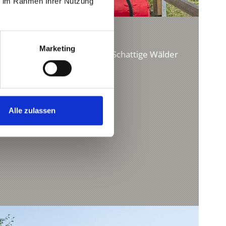
ie im Rahmen Ihrer Nutzung
Marketing
de ohne große Steigerungen . Schattige Wälder
raßen , kurze ...
15 km
Alle zulassen