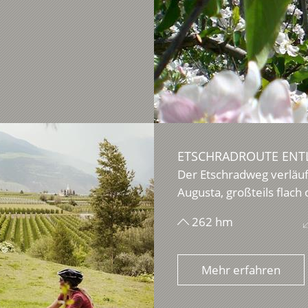
ETSCHRADROUTE ENTL
Der Etschradweg verläuf
Augusta, großteils flach 
262 hm
Mehr erfahren