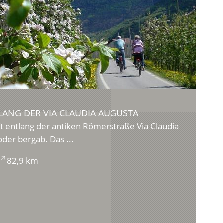
ANG DER VIA CLAUDIA AUGUSTA
t entlang der antiken Römerstraße Via Claudia
oder bergab. Das ...
82,9 km