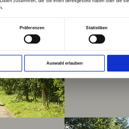
 Daten zusammen, die Sie ihnen bereitgestellt haben oder die s
n.
LATSCH UMRUNDUNG
Präferenzen
Statistiken
Eine fließende Trailrun
am Nörderberg , Forstst
214 hm
Auswahl erlauben
Mehr erfahren