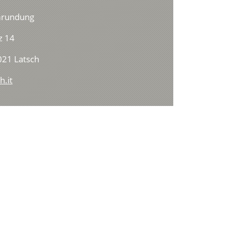
mrundung
z 14
21 Latsch
h.it