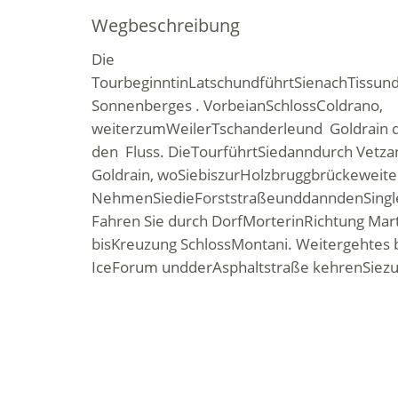
Wegbeschreibung
Die
Tour
beginnt
in
Latsch
und
führt
Sie
nach
Tiss
un
Sonnenberges .
Vorbei
an
Schloss
Coldrano
,
weiter
zum
Weiler
Tschanderle
und
Goldrain 
den
Fluss
.
Die
Tour
führt
Sie
dann
durch
Vetz
Goldrain,
wo
Sie
bis
zur
Holzbruggbrücke
weite
Nehmen
Sie
die
Forststraße
und
dann
den
Singl
Fahren
Sie durch
Dorf
Morter
in
Richtung Mart
bis
Kreuzung
Schloss
Montani
.
Weiter
geht
es
IceForum
und
der
Asphaltstraße
kehren
Sie
z