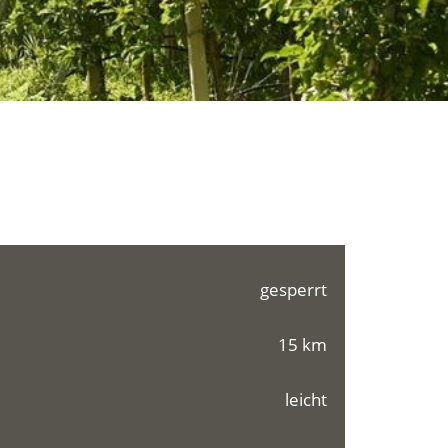
gesperrt
15 km
leicht