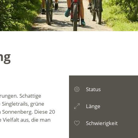
ng
Status
erungen
.
Schattige
e
Singletrails
,
grüne
Länge
 Sonnenberg.
Diese
20
e
Vielfalt
aus
,
die
man
Schwierigkeit