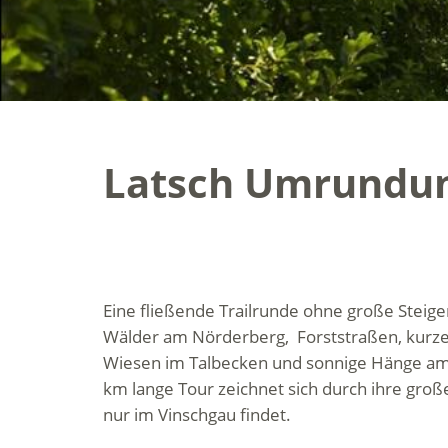
Latsch Umrundu
Eine
fließende
Trailrunde
ohne
große
Steig
Wälder
am Nörderberg
,
Forststraßen
,
kurz
Wiesen
im
Talbecken
und
sonnige
Hänge
am
km
lange
Tour
zeichnet
sich
durch
ihre
groß
n
ur
im
Vinschgau
findet
.