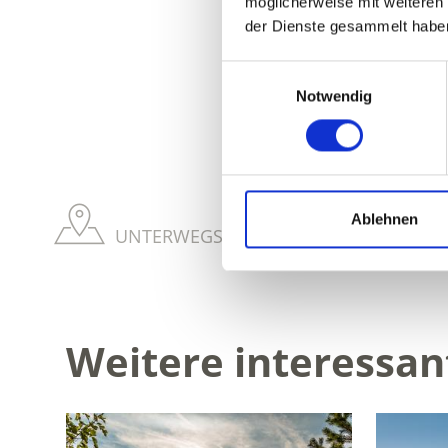
möglicherweise mit weiteren
der Dienste gesammelt habe
Einwilligungsauswahl
WAR DER INH
Notwendig
Ablehnen
UNTERWEGS AUF ZWEI RÄDERN MIT KI
Weitere interessan