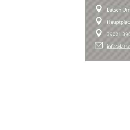
Latsch U
Hauptplat
39021 390
info@latsc