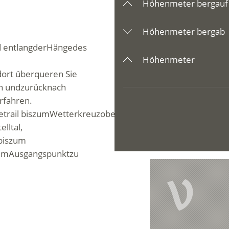
Höhenmeter bergauf
Höhenmeter bergab
d
entlang
der
Hänge
des
Höhenmeter
dort
überqueren
Sie
an
und
zurück
nach
rfahren
.
etrail
bis
zum
Wetterkreuz
oberhalb
Morter
.
elltal
,
bis
zum
um
Ausgangspunkt
zu
V