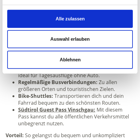
zum eigenen Auto.
Alle zulassen
Mobilität vor Ort
Auswahl erlauben
Einmal angekommen bietet der Vinschgau ein
ausgezeichnetes öffentliches Verkehrsnetz:
Ablehnen
Vinschger Bahn:
Verbindet Meran bis Mals –
ideal für Tagesausflüge ohne Auto.
Regelmäßige Busverbindungen:
Zu allen
größeren Orten und touristischen Zielen.
Bike-Shuttles:
Transportieren dich und dein
Fahrrad bequem zu den schönsten Routen.
Südtirol Guest Pass Vinschgau:
Mit diesem
Pass kannst du alle öffentlichen Verkehrsmittel
unbegrenzt nutzen.
Vorteil:
So gelangst du bequem und unkompliziert