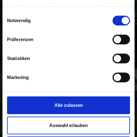
Ortler, vom Stilfser Joch bis Schloss Juval: Die
haben oder die sie im Rahmen Ihrer Nutzung der Dienste
Ferienregion Vinschgau in Südtirol zeigt sich in ihrer
gesammelt haben.
Einwilligungsauswahl
ganzen kulturellen und landschaftlichen Vielfalt.
Notwendig
Präferenzen
Statistiken
Marketing
Alle zulassen
Auswahl erlauben