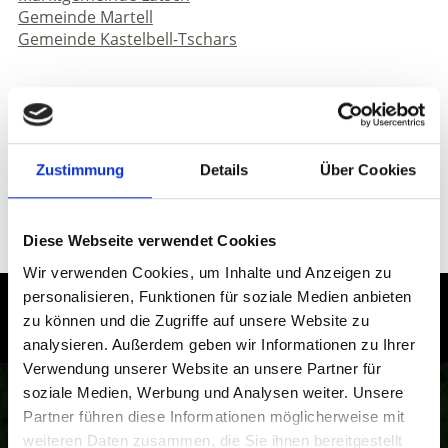
Gemeinde Martell
Gemeinde Kastelbell-Tschars
Lokale Partner
Zustimmung
Details
Über Cookies
Nationalpark Stilfserjoch
Ortler Skiarena
Diese Webseite verwendet Cookies
Vip
Wir verwenden Cookies, um Inhalte und Anzeigen zu
personalisieren, Funktionen für soziale Medien anbieten
Südtirol – Erleben Sie die Highlights
zu können und die Zugriffe auf unsere Website zu
analysieren. Außerdem geben wir Informationen zu Ihrer
im Vinschgau aus der
Verwendung unserer Website an unsere Partner für
Vogelperspektive
soziale Medien, Werbung und Analysen weiter. Unsere
Partner führen diese Informationen möglicherweise mit
Vom Reschensee über das Kloster Marienberg bis zum
weiteren Daten zusammen, die Sie ihnen bereitgestellt